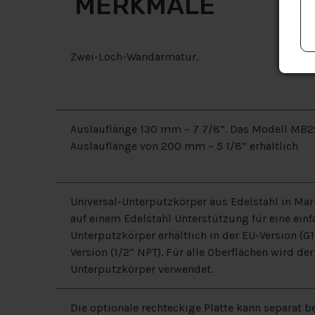
MERKMALE
Zwei-Loch-Wandarmatur.
Auslauflänge 130 mm – 7 7/8“. Das Modell MB29
Auslauflänge von 200 mm – 5 1/8“ erhältlich
Universal-Unterputzkörper aus Edelstahl in Mar
auf einem Edelstahl Unterstützung für eine einfa
Unterputzkörper erhältlich in der EU-Version (G
Version (1/2“ NPT). Für alle Oberflächen wird der
Unterputzkörper verwendet.
Die optionale rechteckige Platte kann separat b