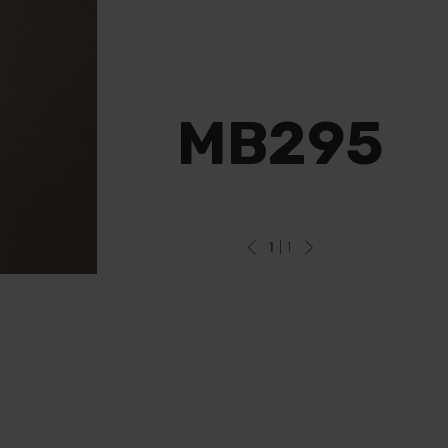
MB295
1
| 1