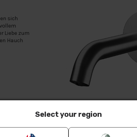
en sich
vollem
er Liebe zum
inen Hauch
Select your region