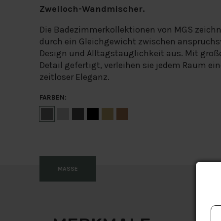
Zweiloch-Wandmischer
.
Die Badezimmerkollektionen von MGS zeichn
durch ein Gleichgewicht zwischen anspruchs
Design und Alltagstauglichkeit aus. Mit groß
Detail gefertigt, verleihen sie jedem Raum e
zeitloser Eleganz.
FARBEN:
MASSE