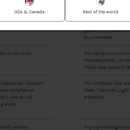
USA & Canada
Rest of the world
Elegant geschwungene
gepaart mit einem pe
Durchmesser
4 ist mit einer
Alle komponenten sin
Marinequalität, von 
matte oder polierte Ob
inequalität, montiert
Die Sichtteile sind a
che Installation.
Steel, Titanium, Ligh
1/2“) und der US-
erhältlich.
 gleiche
estellt werden
Pop-up-Ablaufgarnitur