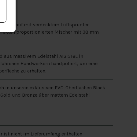
r Auslauf mit verdecktem Luftsprudler
rfekten proportionierten Mischer mit 38 mm
d aus massivem Edelstahl AISI316L in
erfahrenen Handwerkern handpoliert, um eine
erfläche zu erhalten.
uch in unseren exklusiven PVD-Oberflächen Black
t Gold und Bronze über mattem Edelstahl
 ist nicht im Lieferumfang enthalten