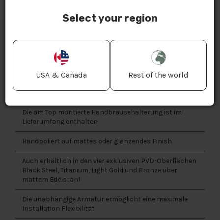
Select your region
MERKMALE
USA & Canada
Rest of the world
Einhebelmischer mit Handbrause
Die am Top montierte Handbrausehalterung ist im
Lieferumfang enthalten
Handpoliert auf mattes oder glänzendes Finish
Auch erhältlich in den vier exklusiven PVD-Oberflächen
Black Steel, Titanium, Light Gold und Bronze über
mattem Edelstahl
Die unabhängige Armatur ermöglicht eine maximale
Installation Flexibilität