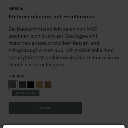
MB509:
Einhebelmischer mit Handbrause
.
Die Badezimmerkollektionen von MGS
zeichnen sich durch ein Gleichgewicht
zwischen anspruchsvollem Design und
Alltagstauglichkeit aus. Mit großer Liebe zum
Detail gefertigt, verleihen sie jedem Raum einen
Hauch zeitloser Eleganz.
FARBEN:
STAINLESS STEEL
MASSE