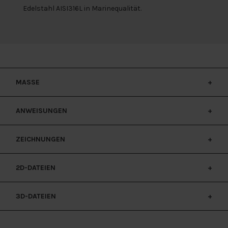
Edelstahl AISI316L in Marinequalität.
MASSE
ANWEISUNGEN
DIM MB509
ZEICHNUNGEN
ANWEISUNGEN EU
2D-DATEIEN
ZEICHNUNGEN
3D-DATEIEN
2D-ZEICHNUNGEN