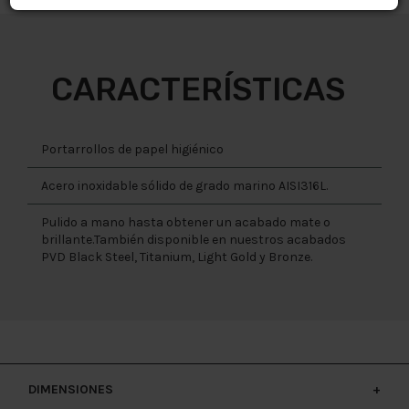
CARACTERÍSTICAS
Portarrollos de papel higiénico
Acero inoxidable sólido de grado marino AISI316L.
Pulido a mano hasta obtener un acabado mate o
brillante.También disponible en nuestros acabados
PVD Black Steel, Titanium, Light Gold y Bronze.
DIMENSIONES