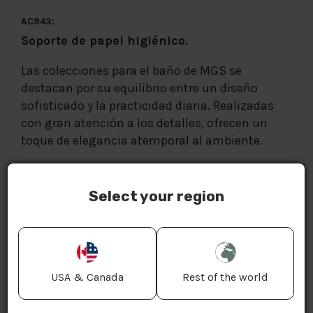
AC943:
Soporte de papel higiénico.
Las colecciones para el baño de MGS se
destacan por su equilibrio entre un diseño
sofisticado y la practicidad diaria. Realizadas
con gran atención a los detalles, ofrecen un
toque de elegancia atemporal al ambiente.
COLORES:
Select your region
STAINLESS STEEL
DIMENSIONES
USA & Canada
Rest of the world