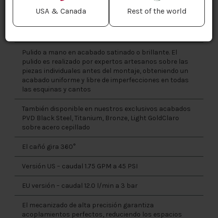
USA & Canada
Rest of the world
El mezclador se puede colocar libremente a la derecha
o a la izquierda, posiblemente también en el lateral del
fregadero
Pulido a mano en acabado satinado o brillante. El
pulido es realizado por expertos artesanos sobre las
piezas individuales antes del montaje, obteniendo un
acabado uniforme y libre de imperfecciones en todas
las esquinas y cantos
También disponible en nuestros exclusivos acabados
PVD Black Steel, Titanium, Bronze, Light GoldClaro
sobre acero cepillado
El cañó gira 360°
Versión US – caudal 1.75 GPM a 45 PSI
EU versión – caudal 12.0 l/min a 3 bar
El mecanizado de alta precisión garantiza
acoplamientos perfectos, reduciendo los espacios